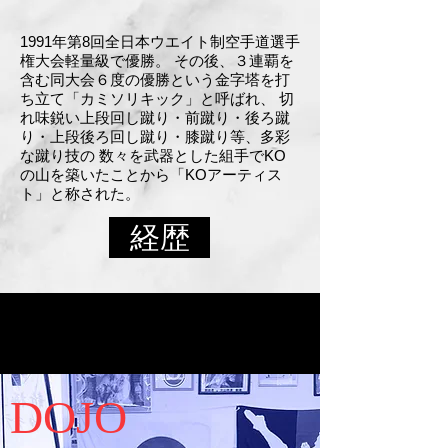
​1991年第8回全日本ウエイト制空手道選手
権大会軽量級で優勝。 その後、３連覇を
含む同大会６度の優勝という金字塔を打
ち立て「カミソリキック」と呼ばれ、 切
れ味鋭い上段回し蹴り・前蹴り・後ろ蹴
り・上段後ろ回し蹴り・膝蹴り等、多彩
な蹴り技の 数々を武器とした組手でKO
の山を築いたことから「KOアーティス
ト」と称された。
経歴
DOJO​